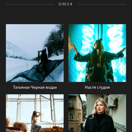
GIRLS👩
Татьяна» Черная вода»
Настя студия