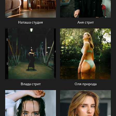
Наташа студия
Аня стрит
Влада стрит
Оля природа